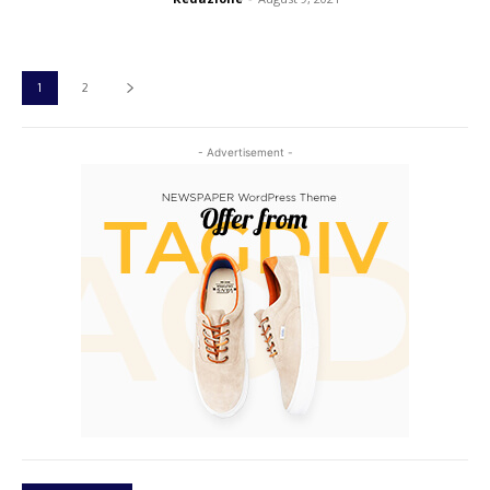
1
2
- Advertisement -