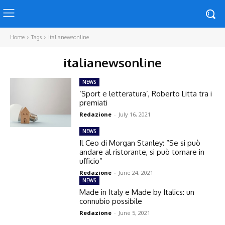
Home
Tags
Italianewsonline
italianewsonline
NEWS
‘Sport e letteratura’, Roberto Litta tra i
premiati
Redazione
-
July 16, 2021
NEWS
Il Ceo di Morgan Stanley: “Se si può
andare al ristorante, si può tornare in
ufficio”
Redazione
-
June 24, 2021
NEWS
Made in Italy e Made by Italics: un
connubio possibile
Redazione
-
June 5, 2021