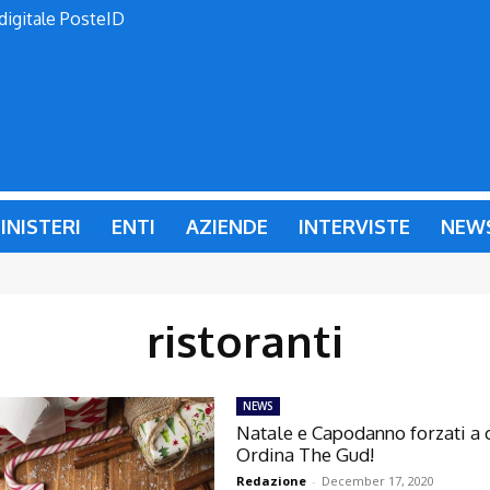
 digitale PosteID
INISTERI
ENTI
AZIENDE
INTERVISTE
NEW
ristoranti
NEWS
Natale e Capodanno forzati a 
Ordina The Gud!
Redazione
-
December 17, 2020