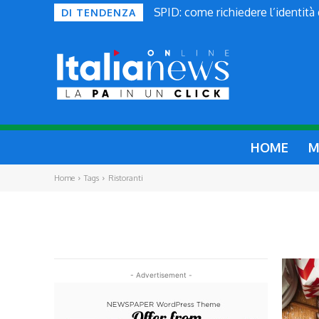
SPID: come richiedere l’identità
DI TENDENZA
HOME
M
Home
Tags
Ristoranti
- Advertisement -