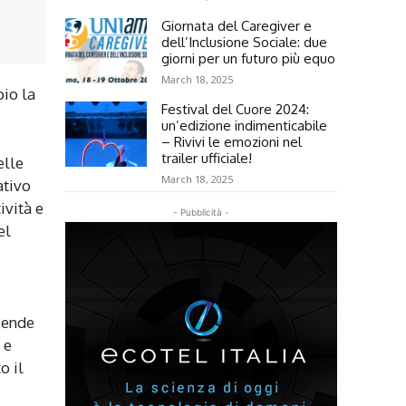
Giornata del Caregiver e
dell’Inclusione Sociale: due
giorni per un futuro più equo
March 18, 2025
pio la
Festival del Cuore 2024:
un’edizione indimenticabile
– Rivivi le emozioni nel
trailer ufficiale!
elle
March 18, 2025
ativo
ività e
- Pubblicità -
el
ziende
 e
o il