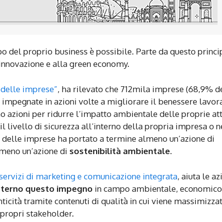
po del proprio business è possibile. Parte da questo princi
’innovazione e alla green economy.
à delle imprese”
, ha rilevato che 712mila imprese (68,9% d
e impegnate in azioni volte a migliorare il benessere lavor
azioni per ridurre l’impatto ambientale delle proprie att
l livello di sicurezza all’interno della propria impresa o n
delle imprese ha portato a termine almeno un’azione di
lmeno un’azione di
sostenibilità ambientale
.
servizi di marketing e comunicazione integrata
, aiuta le a
esterno questo impegno
in campo ambientale, economico
cità tramite contenuti di qualità in cui viene massimizzat
 propri stakeholder.