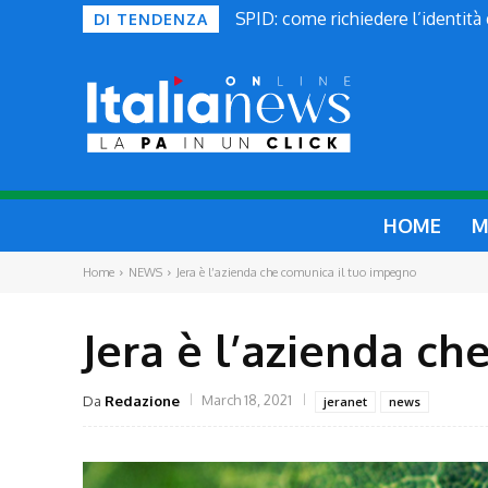
SPID: come richiedere l’identità
DI TENDENZA
HOME
M
Home
NEWS
Jera è l’azienda che comunica il tuo impegno
Jera è l’azienda c
March 18, 2021
Da
Redazione
jeranet
news