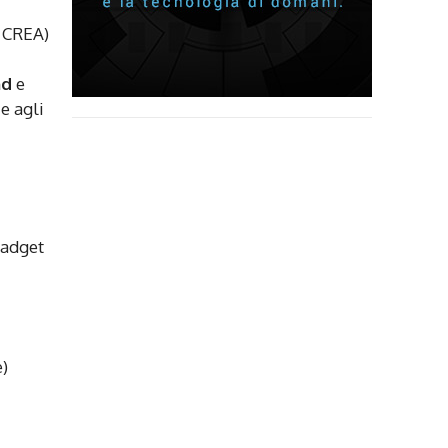
, CREA)
nd
e
e agli
gadget
e)