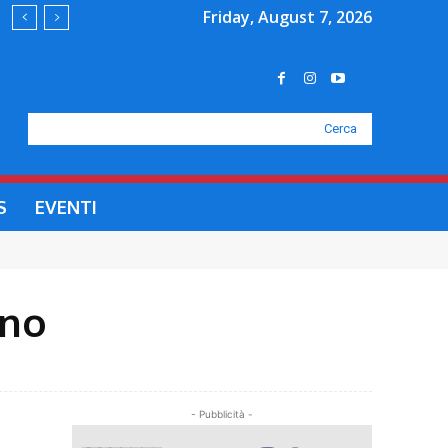
Friday, August 7, 2026
Cerca
S
EVENTI
gno
- Pubblicità -