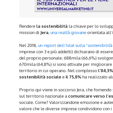
Rendere
la sostenibilità
la chiave per lo svilup
mission di
Jera
,
una realtà giovane
orientata all
Nel 2018,
un report dell’Istat sulla “sostenibilit
imprese con 3 e più addetti) dichiarano di esser
del proprio personale; 688mila (66,6%) svolgono 
670mila (64,8%) si sono attivate per migliorare i
territorio in cui operano. Nel complesso
l’84,3%
sostenibilità sociale
e
il 75,8%
ha realizzato a
Proprio qui viene in soccorso Jera, che fornendo
sul territorio nazionale a
comunicare verso l’
sociale. Come? Valorizzandone emozione e autenti
valore che le diverse imprese condividono con i