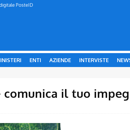
 digitale PosteID
INISTERI
ENTI
AZIENDE
INTERVISTE
NEW
he comunica il tuo impe