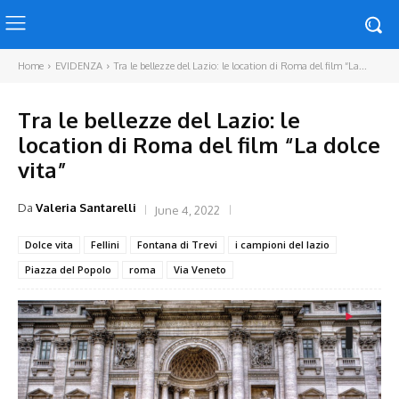
Home
EVIDENZA
Tra le bellezze del Lazio: le location di Roma del film “La...
Tra le bellezze del Lazio: le
location di Roma del film “La dolce
vita”
Da
Valeria Santarelli
June 4, 2022
Dolce vita
Fellini
Fontana di Trevi
i campioni del lazio
Piazza del Popolo
roma
Via Veneto