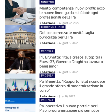
MINISTERI
Merito, competenze, nuovi profili: ecco
le nuove linee guida sui fabbisogni
professionali della Pa
Redazione
-
August 22, 2022
Ecobonus e PNRR
Ddl concorrenza: le novità taglia-
burocrazia per la Pa
Redazione
-
August 5, 2022
EVIDENZA
Pil, Brunetta: “Italia cresce al top tra i
Paesi G7, Governo Draghi ha lavorato
benissimo”
Redazione
-
August 3, 2022
EVIDENZA
Pa, Brunetta: “Rapporto Istat riconosce
il grande sforzo di modernizzazione in
corso”
Redazione
-
July 16, 2022
EVIDENZA
Pa, operativo il nuovo portale per i
Piao: programmazione più semplice