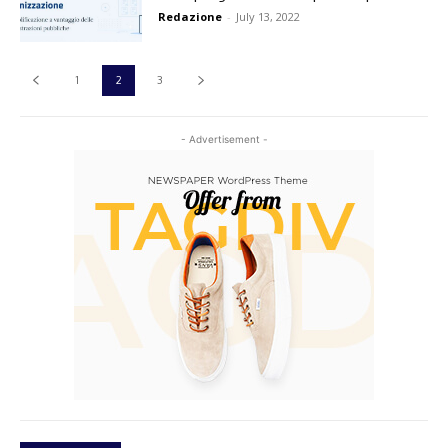
Redazione
-
July 13, 2022
1
2
3
- Advertisement -