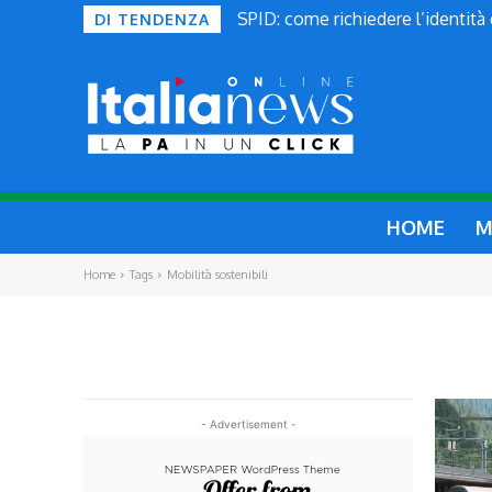
SPID: come richiedere l’identità
DI TENDENZA
HOME
M
Home
Tags
Mobilità sostenibili
- Advertisement -