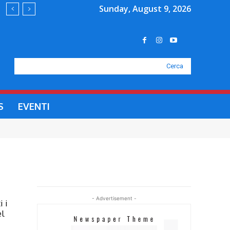
Sunday, August 9, 2026
Cerca
S
EVENTI
- Advertisement -
i i
el