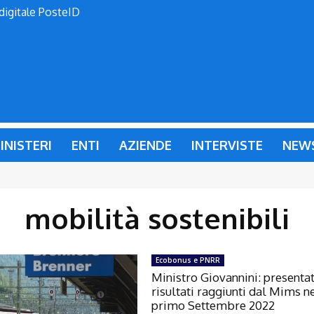
 digitale PosteID
INISTERI
ENTI
AZIENDE
INTERVISTE
NEW
mobilità sostenibili
Ecobonus e PNRR
Ministro Giovannini: presentat
risultati raggiunti dal Mims n
primo Settembre 2022