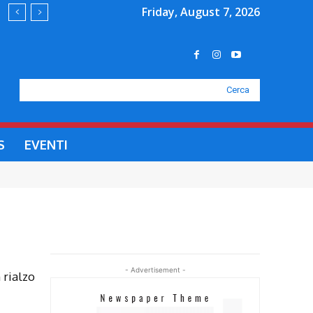
Friday, August 7, 2026
Cerca
S
EVENTI
- Advertisement -
 rialzo