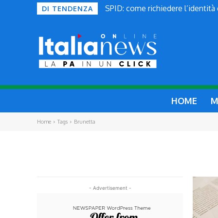
SPID: come richiedere l’identità
DI TENDENZA
HOME
M
Home
Tags
Brunetta
- Advertisement -