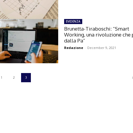
EVIDENZA
Brunetta-Tiraboschi: “Smart
Working, una rivoluzione che 
dalla Pa”
Redazione
-
December 9, 2021
1
2
3