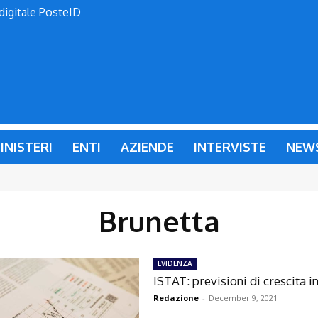
 digitale PosteID
INISTERI
ENTI
AZIENDE
INTERVISTE
NEW
Brunetta
EVIDENZA
ISTAT: previsioni di crescita in
Redazione
-
December 9, 2021