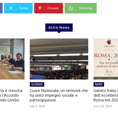
Twitter
Pinterest
WhatsApp
Altre News
AZIENDE
NEWS
tà e crescita:
Cuore Nazionale, un network che
Gelato Italia: 
va l’Accordo
ha unito impegno sociale e
dell’eccellenz
ndo Livello
partecipazione
Roma nel 20
July 3, 2026
June 24, 2026