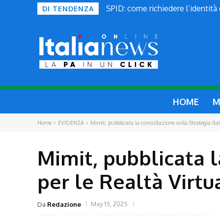
SPID: come richiedere l’identità
DI TENDENZA
HOME
M
Home
EVIDENZA
Mimit, pubblicata la consultazione sulla Strategia Itali
Mimit, pubblicata l
per le Realtà Virt
May 15, 2025
Da
Redazione