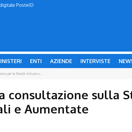
 digitale PosteID
INISTERI
ENTI
AZIENDE
INTERVISTE
NEW
ana per le Realtà Virtuali e...
a consultazione sulla S
uali e Aumentate