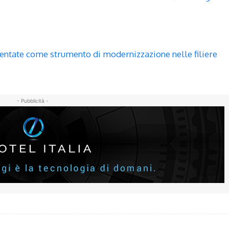
umentate come strumento di modernizzazione nelle filiere
- Pubblicità -