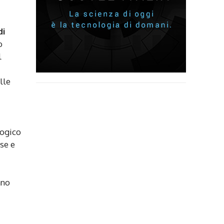
di
o
l
lle
logico
ese e
nno