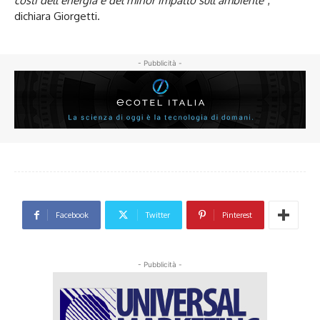
costi dell’energia e del minor impatto sull’ambiente”
,
dichiara Giorgetti.
- Pubblicità -
Facebook
Twitter
Pinterest
- Pubblicità -